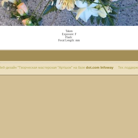
Taken
Exposure: F
Flash:
Focal Length: mm
дизайн "Творческая мастерская "Артiшок" на базе
dot.com Infoway
Тех.поддерж