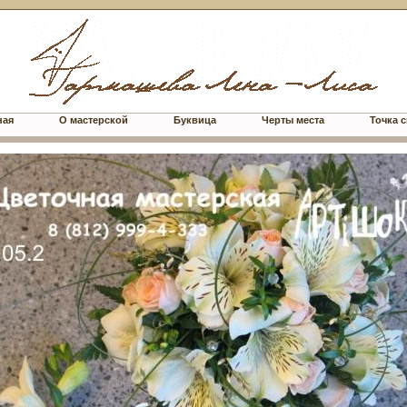
ная
О мастерской
Буквица
Черты места
Точка с