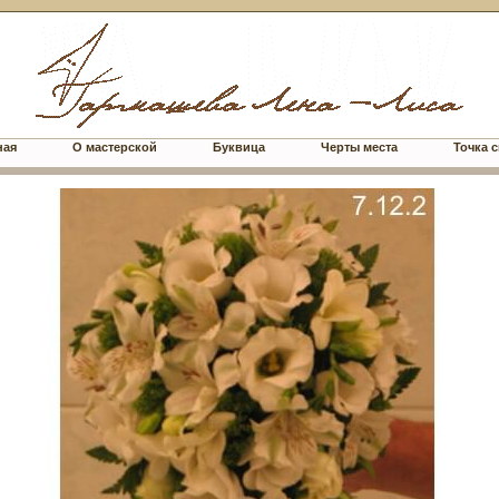
ная
О мастерской
Буквица
Черты места
Точка с