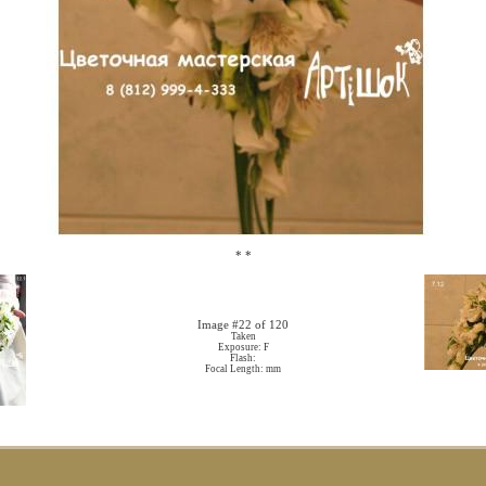
*
*
Image #22 of 120
Taken
Exposure: F
Flash:
Focal Length: mm