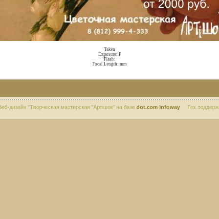
Taken
Exposure: F
Flash:
Focal Length: mm
дизайн "Творческая мастерская "Артiшок" на базе
dot.com Infoway
Тех.поддерж