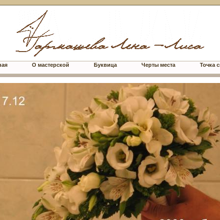
ная
О мастерской
Буквица
Черты места
Точка с