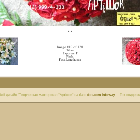
*
*
Image #10 of 120
Taken
Exposure: F
Flash:
Focal Length: mm
дизайн "Творческая мастерская "Артiшок" на базе
dot.com Infoway
Тех.поддерж