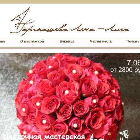
ная
О мастерской
Буквица
Черты места
Точка с