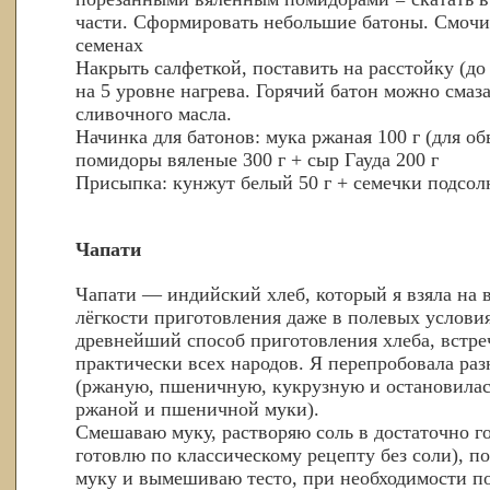
части. Сформировать небольшие батоны. Смочит
семенах
Накрыть салфеткой, поставить на расстойку (до
на 5 уровне нагрева. Горячий батон можно смаз
сливочного масла.
Начинка для батонов: мука ржаная 100 г (для о
помидоры вяленые 300 г + сыр Гауда 200 г
Присыпка: кунжут белый 50 г + семечки подсолн
Чапати
Чапати — индийский хлеб, который я взяла на 
лёгкости приготовления даже в полевых услови
древнейший способ приготовления хлеба, встре
практически всех народов. Я перепробовала раз
(ржаную, пшеничную, кукрузную и остановилас
ржаной и пшеничной муки).
Смешаваю муку, растворяю соль в достаточно го
готовлю по классическому рецепту без соли), по
муку и вымешиваю тесто, при необходимости п