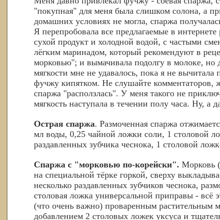
Меня давно привлекал фучжу - соевая спаржа, с
"покупная" для меня была слишком солона, а пр
домашних условиях не могла, спаржа получалась
Я перепробовала все предлагаемые в интернете 
сухой продукт и холодной водой, с частыми сме
лёгким маринадом, который рекомендуют в реце
морковью"; и вымачивала подолгу в молоке, но 
мягкости мне не удавалось, пока я не вычитала 
фучжу кипятком. Не слушайте комментаторов, 
спаржа "расползлась". У меня такого не приключ
мягкость наступала в течении полу часа. Ну, а д
Острая спаржа
. Размоченная спаржа отжимаетс
мл воды, 0,25 чайной ложки соли, 1 столовой ло
раздавленных зубчика чеснока, 1 столовой ложк
Спаржа с "морковью по-корейски".
Морковь (
на специальной тёрке горкой, сверху выкладыва
несколько раздавленных зубчиков чеснока, разм
столовая ложка универсальной приправы - всё э
(что очень важно) проваренным растительным ма
добавлением 2 столовых ложек уксуса и тщател