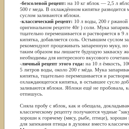
-
безсолевой рецепт:
на 10 кг яблок — 2,5 л ябло
500 г меда. В охлаждённом кипятке разводится 
суслом заливаются яблоки.
-
классический рецепт:
10 л воды, 200 г ржаной 
оригинальном рецепте 40г ) соли. Мука запарив
тщательно перемешивается и растворяется в 9 
кипятка, добавляется соль. Остывшим суслом з
рекомендуют процеживать запаренную муку, но 
таким образом вы лишаете будущую закваску жи
необходимы для интересного вкусового сочетан
-
личный рецепт этого года:
на 10 л ёмкость, 10
5 литров воды, около 200 г мёда. Мука запарив
кипятка, тщательно перемешивается и растворяе
охлаждающегося кипятка, в остывшее сусло доб
заливаются яблоки. Яблоки ещё не пробовала, к
отпишусь.
Сняла пробу с яблок, как и обещала, докладываю
классическому рецепту получаются чудные "зак
хороши к горячему (мясу, рыбе, птице), хороши 
для запекания птицы в духовке вместо классиче