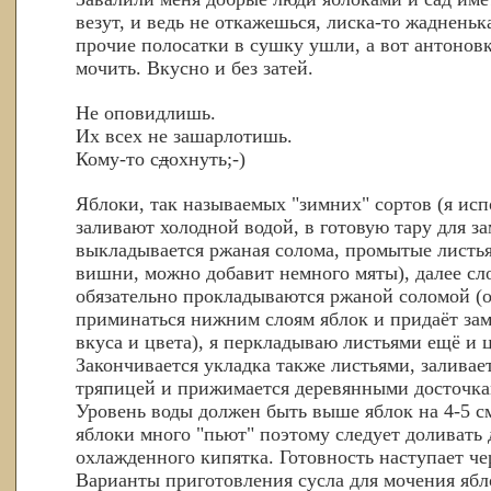
везут, и ведь не откажешься, лиска-то жадненьк
прочие полосатки в сушку ушли, а вот антонов
мочить. Вкусно и без затей.
Не оповидлишь.
Их всех не зашарлотишь.
Кому-то с
д
охнуть;-)
Яблоки, так называемых "зимних" сортов (я ис
заливают холодной водой, в готовую тару для з
выкладывается ржаная солома, промытые листья
вишни, можно добавит немного мяты), далее сл
обязательно прокладываются ржаной соломой (о
приминаться нижним слоям яблок и придаёт за
вкуса и цвета), я перкладываю листьями ещё и 
Закончивается укладка также листьями, заливае
тряпицей и прижимается деревянными досточка
Уровень воды должен быть выше яблок на 4-5 с
яблоки много "пьют" поэтому следует доливать 
охлажденного кипятка. Готовность наступает че
Варианты приготовления сусла для мочения ябл