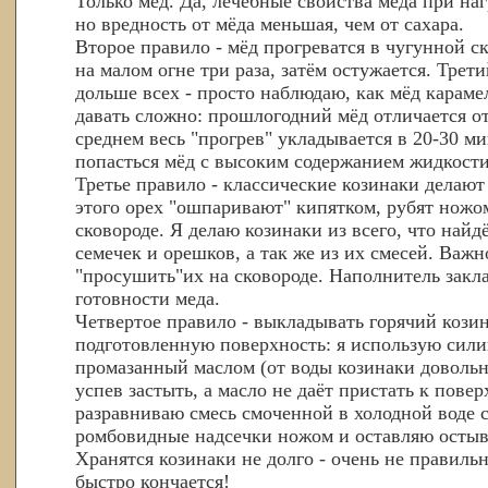
Только мёд. Да, лечебные свойства мёда при наг
но вредность от мёда меньшая, чем от сахара.
Второе правило - мёд прогреватся в чугунной с
на малом огне три раза, затём остужается. Трет
дольше всех - просто наблюдаю, как мёд караме
давать сложно: прошлогодний мёд отличается о
среднем весь "прогрев" укладывается в 20-30 ми
попасться мёд с высоким содержанием жидкости
Третье правило - классические козинаки делают
этого орех "ошпаривают" кипятком, рубят ножо
сковороде. Я делаю козинаки из всего, что найд
семечек и орешков, а так же из их смесей. Важн
"просушить"их на сковороде. Наполнитель закл
готовности меда.
Четвертое правило - выкладывать горячий козин
подготовленную поверхность: я использую сил
промазанный маслом (от воды козинаки довольн
успев застыть, а масло не даёт пристать к повер
разравниваю смесь смоченной в холодной воде 
ромбовидные надсечки ножом и оставляю остыв
Хранятся козинаки не долго - очень не правиль
быстро кончается!