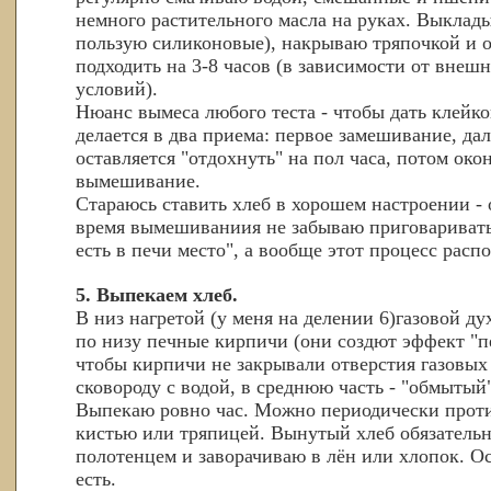
немного растительного масла на руках. Выклад
пользую силиконовые), накрываю тряпочкой и о
подходить на 3-8 часов (в зависимости от внеш
условий).
Нюанс вымеса любого теста - чтобы дать клейко
делается в два приема: первое замешивание, дал
оставляется "отдохнуть" на пол часа, потом око
вымешивание.
Стараюсь ставить хлеб в хорошем настроении - о
время вымешиваниия не забываю приговаривать 
есть в печи место", а вообще этот процесс распо
5. Выпекаем хлеб.
В низ нагретой (у меня на делении 6)газовой д
по низу печные кирпичи (они создют эффект "пе
чтобы кирпичи не закрывали отверстия газовых
сковороду с водой, в среднюю часть - "обмытый
Выпекаю ровно час. Можно периодически проти
кистью или тряпицей. Вынутый хлеб обязател
полотенцем и заворачиваю в лён или хлопок. 
есть.