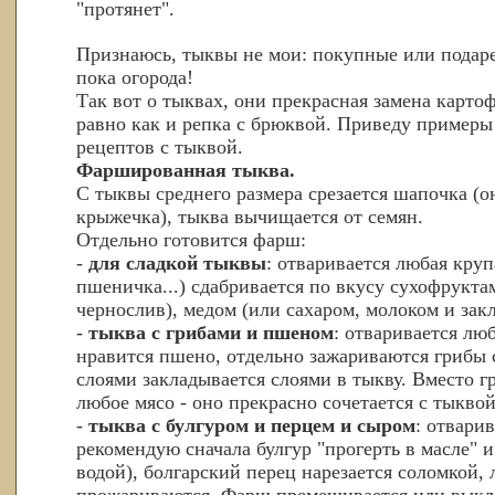
"протянет".
Признаюсь, тыквы не мои: покупные или подаре
пока огорода!
Так вот о тыквах, они прекрасная замена карто
равно как и репка с брюквой. Приведу пример
рецептов с тыквой.
Фаршированная тыква.
С тыквы среднего размера срезается шапочка (
крыжечка), тыква вычищается от семян.
Отдельно готовится фарш:
-
для сладкой тыквы
: отваривается любая круп
пшеничка...) сдабривается по вкусу сухофрукта
чернослив), медом (или сахаром, молоком и закл
-
тыква с грибами и пшеном
: отваривается лю
нравится пшено, отдельно зажариваются грибы 
слоями закладывается слоями в тыкву. Вместо 
любое мясо - оно прекрасно сочетается с тыквой,
-
тыква с булгуром и перцем и сыром
: отварив
рекомендую сначала булгур "прогерть в масле" и
водой), болгарский перец нарезается соломкой,
прожариваются. Фарш премешивается или выкл