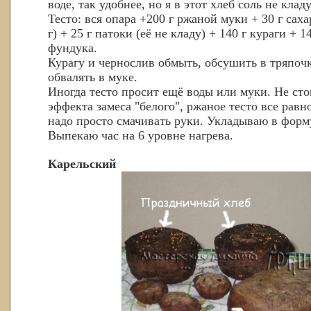
воде, так удобнее, но я в этот хлеб соль не кладу
Тесто: вся опара +200 г ржаной муки + 30 г сах
г) + 25 г патоки (её не кладу) + 140 г кураги + 1
фундука.
Курагу и чернослив обмыть, обсушить в тряпочк
обвалять в муке.
Иногда тесто просит ещё воды или муки. Не ст
эффекта замеса "белого", ржаное тесто все равн
надо просто смачивать руки. Укладываю в форму
Выпекаю час на 6 уровне нагрева.
Карельский