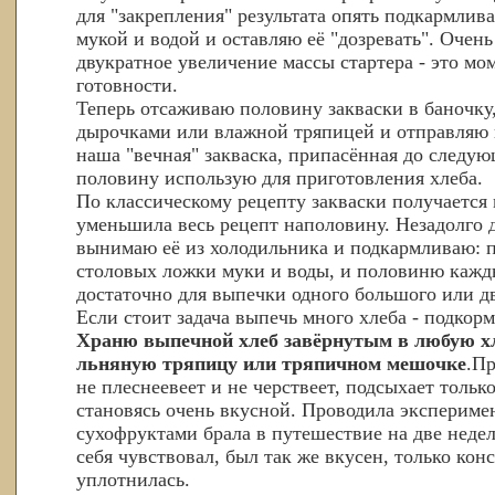
для "закрепления" результата опять подкармлив
мукой и водой и оставляю её "дозревать". Очен
двукратное увеличение массы стартера - это мо
готовности.
Теперь отсаживаю половину закваски в баночк
дырочками или влажной тряпицей и отправляю в
наша "вечная" закваска, припасённая до следую
половину использую для приготовления хлеба.
По классическому рецепту закваски получается 
уменьшила весь рецепт наполовину. Незадолго 
вынимаю её из холодильника и подкармливаю: 
столовых ложки муки и воды, и половиню кажды
достаточно для выпечки одного большого или д
Если стоит задача выпечь много хлеба - подкор
Храню выпечной хлеб завёрнутым в любую 
льняную тряпицу или тряпичном мешочке
.Пр
не плеснеевеет и не черствеет, подсыхает тольк
становясь очень вкусной. Проводила экспериме
сухофруктами брала в путешествие на две недел
себя чувствовал, был так же вкусен, только кон
уплотнилась.