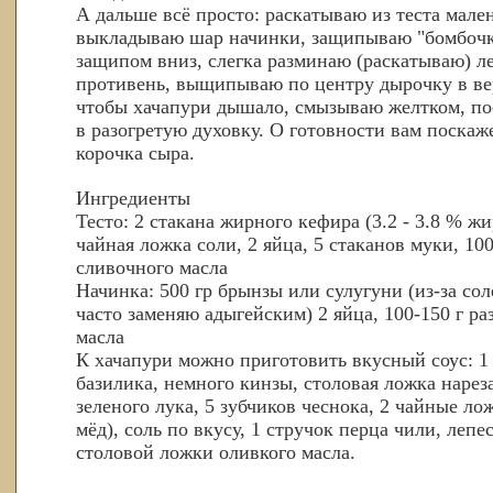
А дальше всё просто: раскатываю из теста мале
выкладываю шар начинки, защипываю "бомбочк
защипом вниз, слегка разминаю (раскатываю) 
противень, выщипываю по центру дырочку в вер
чтобы хачапури дышало, смызываю желтком, п
в разогретую духовку. О готовности вам поска
корочка сыра.
Ингредиенты
Тесто: 2 стакана жирного кефира (3.2 - 3.8 % жи
чайная ложка соли, 2 яйца, 5 стаканов муки, 10
сливочного масла
Начинка: 500 гр брынзы или сулугуни (из-за сол
часто заменяю адыгейским) 2 яйца, 100-150 г р
масла
К хачапури можно приготовить вкусный соус: 1
базилика, немного кинзы, столовая ложка нарез
зеленого лука, 5 зубчиков чеснока, 2 чайные ло
мёд), соль по вкусу, 1 стручок перца чили, лепе
столовой ложки оливкого масла.