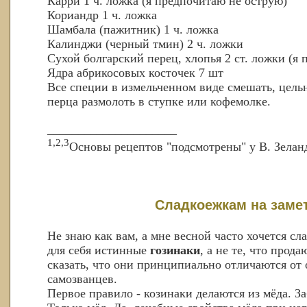
Карри 1 ч. ложка (я предпочитаю не острую)
Кориандр 1 ч. ложка
Шамбала (пажитник) 1 ч. ложка
Калинджи (черный тмин) 2 ч. ложки
Сухой болгарский перец, хлопья 2 ст. ложки (я
Ядра абрикосовых косточек 7 шт
Все специи в измельченном виде смешать, цель
перца размолоть в ступке или кофемолке.
_____________________
1,2,3
Основы рецептов "подсмотрены" у В. Зелан
Сладкоежкам на замет
Не знаю как вам, а мне весной часто хочется сла
для себя истинные
гозинаки
, а не те, что прод
сказать, что они принципиально отличаются от
самозванцев.
Первое правило - козинаки делаются из мёда. За