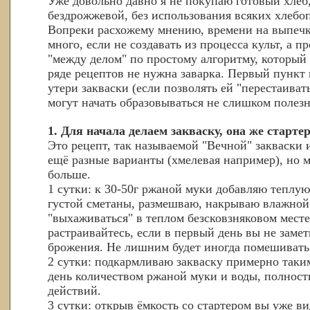
Уже довольно давно я не покупаю готовый хлеб,
бездрожжевой, без использования всяких хлебоп
Вопреки расхожему мнению, времени на выпечк
много, если не создавать из процесса культ, а п
"между делом" по простому алгоритму, который
ряде рецептов не нужна заварка. Первый пункт 
утери закваски (если позволять ей "перестаивать
могут начать образовываться не слишком поле
1. Для начала делаем закваску, она же стартер
Это рецепт, так называемой "Вечной" закваски 
ещё разные варианты (хмелевая например), но м
больше.
1 сутки: к 30-50г ржаной муки добавляю теплу
густой сметаны, размешваю, накрываю влажной
"выхаживаться" в теплом безсковзняковом месте
растраивайтесь, если в первый день вы не заме
брожения. Не лишним будет иногда помешивать 
2 сутки: подкармливаю закваску примерно таким
день количеством ржаной муки и воды, полност
действий.
3 сутки: открыв ёмкость со стартером вы уже ви