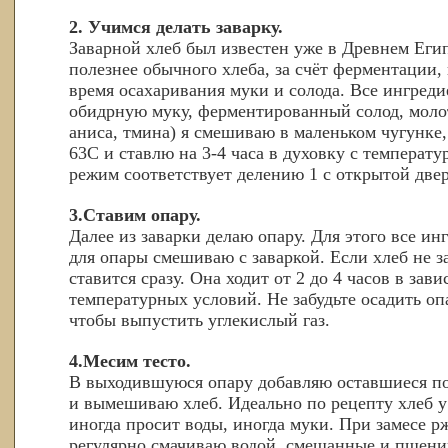
2. Учимся делать заварку.
Заварной хлеб был известен уже в Древнем Еги
полезнее обычного хлеба, за счёт ферментации,
время осахаривания муки и солода. Все ингред
обидрную муку, ферментированный солод, моло
аниса, тмина) я смешиваю в маленьком чугунке
63С и ставлю на 3-4 часа в духовку с температу
режим соответствует делению 1 с открытой двер
3.Ставим опару.
Далее из заварки делаю опару. Для этого все и
для опары смешиваю с заваркой. Если хлеб не з
ставится сразу. Она ходит от 2 до 4 часов в за
температурных условий. Не забудьте осадить опа
чтобы выпустить углекислый газ.
4.Месим тесто.
В выходившуюся опару добавляю оставшиеся по
и вымешиваю хлеб. Идеально по рецепту хлеб у
иногда просит воды, иногда муки. При замесе р
регулярно смачиваю водой, смешанные и пшени