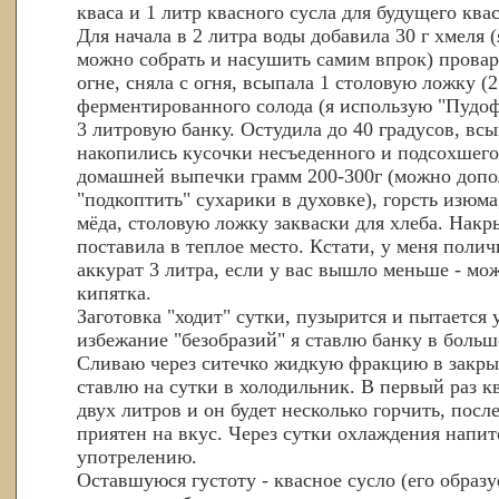
кваса и 1 литр квасного сусла для будущего квас
Для начала в 2 литра воды добавила 30 г хмеля (
можно собрать и насушить самим впрок) провар
огне, сняла с огня, всыпала 1 столовую ложку (2
ферментированного солода (я использую "Пудоф
3 литровую банку. Остудила до 40 градусов, всы
накопились кусочки несъеденного и подсохшего
домашней выпечки грамм 200-300г (можно допо
"подкоптить" сухарики в духовке), горсть изюм
мёда, столовую ложку закваски для хлеба. Накр
поставила в теплое место. Кстати, у меня поли
аккурат 3 литра, если у вас вышло меньше - м
кипятка.
Заготовка "ходит" сутки, пузырится и пытается 
избежание "безобразий" я ставлю банку в больш
Сливаю через ситечко жидкую фракцию в закр
ставлю на сутки в холодильник. В первый раз к
двух литров и он будет несколько горчить, пос
приятен на вкус. Через сутки охлаждения напит
употрелению.
Оставшуюся густоту - квасное сусло (его образу