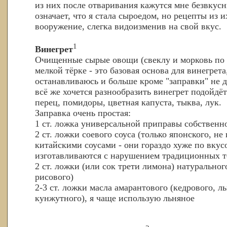
из них после отваривания кажутся мне безвкусн
означает, что я стала сыроедом, но рецепты из и
вооружение, слегка видоизменив на свой вкус.
1
Винегрет
Очищенные сырые овощи (свеклу и морковь по 
мелкой тёрке - это базовая основа для винегрета
останавливаюсь и больше кроме "заправки" не 
всё же хочется разнообразить винегрет подойдёт 
перец, помидоры, цветная капуста, тыква, лук.
Заправка очень простая:
1 ст. ложка универсальной приправы собственн
2 ст. ложки соевого соуса (только японского, не
китайскими соусами - они гораздо хуже по вкус
изготавливаются с нарушением традиционных т
2 ст. ложки (или сок трети лимона) натуральног
рисового)
2-3 ст. ложки масла амарантового (кедрового, л
кунжутного), я чаще использую льняное