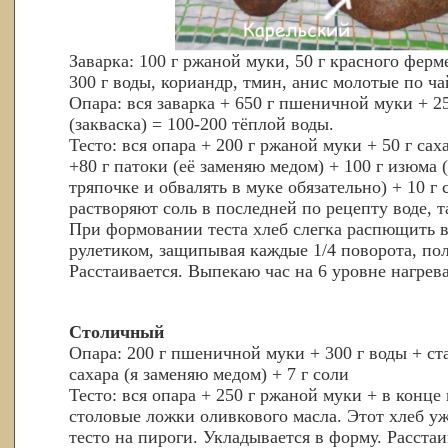
Заварка: 100 г ржаной муки, 50 г красного ферм
300 г воды, кориандр, тмин, анис молотые по ч
Опара: вся заварка + 650 г пшеничной муки + 25
(закваска) = 100-200 тёплой воды.
Тесто: вся опара + 200 г ржаной муки + 50 г сах
+80 г патоки (её заменяю медом) + 100 г изюма 
тряпочке и обвалять в муке обязательно) + 10 г
растворяют соль в последней по рецепту воде, т
При формовании теста хлеб слегка распющить в
рулетиком, защипывая каждые 1/4 поворота, по
Расстаивается. Выпекаю час на 6 уровне нагрева
Столичный
Опара: 200 г пшеничной муки + 300 г воды + ста
сахара (я заменяю медом) + 7 г соли
Тесто: вся опара + 250 г ржаной муки + в конц
столовые ложки оливкового масла. Этот хлеб у
тесто на пироги. Укладывается в форму. Расста