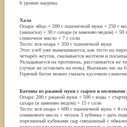
6 уровне нагрева.
Хала
Опара: яйцо + 200 г пшеничной муки + 250 г мо
(закваска) + 30 г сахара (я заменяю медом) + 50
сливочное масло + 7 г соли
Тесто: вся опара + 350 г пшеничной муки
Этот хлеб уже вымешивается, как тесто на пиро
четырёх жгутов, смазывается желтком и посыпае
Укладывается на противень, расстаивается не та
(лучше не оставлять на ночь). Выпекаю час на 6
Горячий батон можно смазать кусочком сливочн
Батоны из ржаной муки с сыром и вялеными
Опара: 200 г ржаной муки + 500 г воды + стартер
сахара (я заменяю медом) + 15 г соли
Тесто: вся опара + 600 г пшеничной муки + 4 с
оливкового масла + чеснок 3 зубчика = дать подн
порезанный кубиками сыр смешанный с обвале
порезанными вяленным помидорами = скатать в 