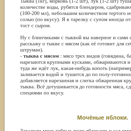
Тыква (1кг), морковь (1-2 шт), лук (1-2 шт) ту
количестве воды, рубятся блендером, сдабрив
(100-200 мл), небольшим количеством тертого и
солью (по вкусу). Я в тарелку с супом иногда 
тост с сыром.
Ну с блинчиками с тыквой вы наверное и сами 
расскажу о тыкве с мясом (как её готовит для с
штруман).
-
тыква с мясом
: мясо трех видов (говядина, 
нарезаются крупными кусками, обжариваются и 
туда же идёт лук, какая-нибудь копоть (наприме
заливается водой и тушится до по полу-готовнос
добавляется нарезанная и слегка обжаренная к
тыква. Всё дотушивается до готовности мяса, с
специями по вкусу.
Мочёные яблоки.
Завалили меня добрые люди яблоками и сад имет