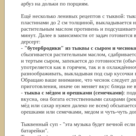
арбуз на дольки по порциям.
Ещё несколько ленивых рецептов с тыквой: тык
пластинами до 2 см толщиной, выкладывается 
растительным маслом противень и подсушиваетс
минут. Далее в зависимости от задач готовится
дерсерт:
-
"бутербродики" из тыквы с сыром и чеснок
сбызгивается растительным маслом, сдабривает
и тертым сыром, запекается до готовности (обы
употреляется как в горячем, так и в охлаждённ
разноображивать, выкладывая под сыр кусочки 
Обращаю ваше внимание, что чеснок следует до
приготовления, иначе он меняет вкус блюда не 
-
тыква с мёдом и орешками (семечками)
: по
вкусна, она богата естественными сахарами (ре
мёд или сахар нужен далеко не всем) обсыпает
орешками или семечками, медом и чуть-чуть доп
Тыквенный суп - "эта музыка будет вечной если
батарейки".