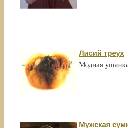
Лисий треух
Модная ушанка
Мужская сум