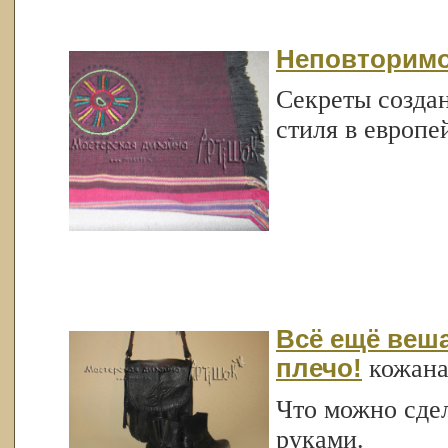
Неповторимо
Секреты созда
стиля в европ
Всё ещё веш
плечо!
кожана
Что можно сде
руками.