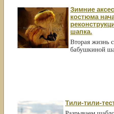
Зимние аксес
костюма нача
реконструкци
шапка.
Вторая жизнь с
бабушкиной ша
Тили-тили-тест
Разрываем шабло