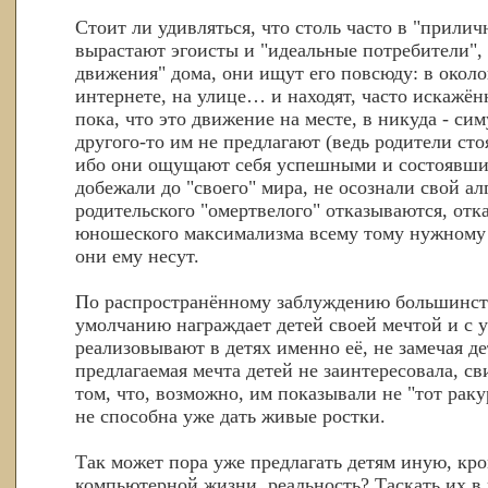
Стоит ли удивляться, что столь часто в "прилич
вырастают эгоисты и "идеальные потребители",
движения" дома, они ищут его повсюду: в около
интернете, на улице… и находят, часто искажё
пока, что это движение на месте, в никуда - си
другого-то им не предлагают (ведь родители стоя
ибо они ощущают себя успешными и состоявшим
добежали до "своего" мира, не осознали свой ал
родительского "омертвелого" отказываются, отк
юношеского максимализма всему тому нужному 
они ему несут.
По распространённому заблуждению большинст
умолчанию награждает детей своей мечтой и с 
реализовывают в детях именно её, не замечая де
предлагаемая мечта детей не заинтересовала, св
том, что, возможно, им показывали не "тот раку
не способна уже дать живые ростки.
Так может пора уже предлагать детям иную, кр
компьютерной жизни, реальность? Таскать их в