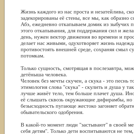
Жизнь каждого из нас проста и незатейлива, ск
задекорированы её стены, все мы, как образно 
Абэ, ежедневно откапываем домик из зыбучих пе
этого откапывания, для поддержания сил и жел
день, нужен вектор движения во времени и про
делает нас живыми, одухотворяет жизнь надежд
противостоять внешней среде, сохраняя смыл с
потомкам.
Только сущность, смотрящая в послезавтра, мож
детёныша человека.
Человек без мечты скучен, а скука - это песнь
этимология слова "скука" - скулить и душа у та
лучше живёт тело, тем больше плачет душа. Ино
её слышать сквозь окружающие дифирамбы, но
безысходность пугающе жестоко загоняет обрат
обывательского одобрения.
В какой-то момент люди "застывают" в своей ме
себя детям". Только дети воспитываются не тем, 