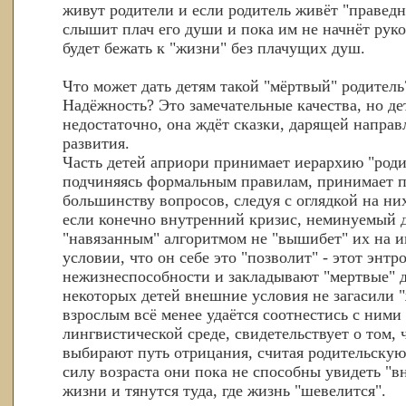
живут родители и если родитель живёт "праведн
слышит плач его души и пока им не начнёт руко
будет бежать к "жизни" без плачущих душ.
Что может дать детям такой "мёртвый" родител
Надёжность? Это замечательные качества, но д
недостаточно, она ждёт сказки, дарящей напра
развития.
Часть детей априори принимает иерархию "родит
подчиняясь формальным правилам, принимает 
большинству вопросов, следуя с оглядкой на ни
если конечно внутренний кризис, неминуемый 
"навязанным" алгоритмом не "вышибет" их на и
условии, что он себе это "позволит" - этот энт
нежизнеспособности и закладывают "мертвые" д
некоторых детей внешние условия не загасили "ж
взрослым всё менее удаётся соотнестись с ними
лингвистической среде, свидетельствует о том, 
выбирают путь отрицания, считая родительскую
силу возраста они пока не способны увидеть "
жизни и тянутся туда, где жизнь "шевелится".