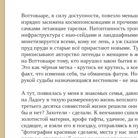
Воттовааре, в силу доступности, повезло меньш
изрядно засижена космопоисковцами и прочими
сачками летающие тарелки. Натоптанность троп
инфраструктура с нью-сейдами и ландшафными
монетизируется всеми, кому не лень, а уж сказо
пруд пруди и старые всё прирастают новыми. Т
приписывают авторство легенды о женщине в 
на Воттовааре тому, кто нарушил закон бытия и
Это как чёрная метка - крутись не крутись, а ко
факт, что изменив себя, ты обманешь фатум. Но
рукой судьбы назначающаяся вестником - не зна
А тут, появилась у меня в знакомых семья, дав
на Ладогу в тихую размеренную жизнь вепского
третьего десятка совместной жизни решили они
бы и нет? Захотели - сделали. К венчанию сшил
золотистой материи, врофе тафты, удачное, да н
сидящее, и взяли его в поездку, отправляясь в 
"фотографии красивые сделаем, места у нас знат