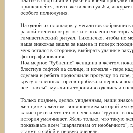
платье в спортивной сумке во время прогулки п
пришедшейся, опять же волею судьбы, аккурат н
особого полнолуния.
На одной из площадок у мегалитов собравшись 
разной степени округлости с оголенными торса
гимнастический ритуал. Тихонечко, чтобы не м
наша знакомая зашла за камень и поверх походн
муж остался в сторонке, выбирать удачные раку
фотографирования.
Под мерное "бубнение" женщина в жёлтом показ
блестнув тафтой на солнце, и исчезла - пара ка
сделана и ребята продолжили прогулку по горе, 
кругу оголенных торсов пробежала нервная вол
все "пассы", мужчины торопливо оделись и спе
Только позднее, делясь увиденным, наши знако
женщине в жёлтом, воплощением которой им су
какие грехи и что стало с членами "группы в п
история умалчивает. Жаль только, что такую ж
показывать всем "шарлатанам от необычного", г
станут, с собой в первую очередь.