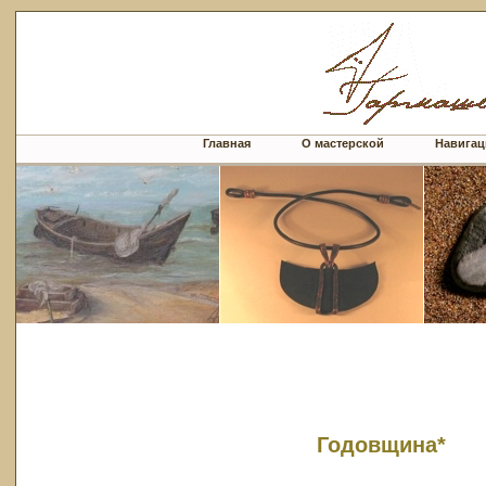
Главная
О мастерской
Навигац
Годовщина*